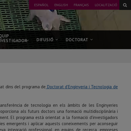
ESPAÑOL
ENGLISH
FRANÇAIS
LOCALITZACIÓ
QUIP
DIFUSIÓ
DOCTORAT
NVESTIGADOR
tzat dins del programa de
Doctorat d'Enginyeria i Tecnologia de
ransferència de tecnologia en els àmbits de les Enginyeries
roporciona als futurs doctors una formació multidisciplinària i
ment. El programa està orientat a la formació d'investigadors
ies emergents i aplicar aquests coneixements per aconseguir
 seva integració professional en equips de recerca, empreses