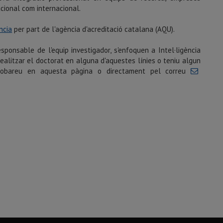
acional com internacional.
ncia
per part de l'agència d'acreditació catalana (AQU).
responsable de l'equip investigador, s'enfoquen a Intel·ligència
n realitzar el doctorat en alguna d'aquestes línies o teniu algun
trobareu en aquesta pàgina o directament pel correu