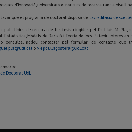
giques d'innovació, universitats o instituts de recerca tant a nivell n
stacar que el programa de doctorat disposa de
l'acreditació d'excel·lè
ncipals línies de recerca de les tesis dirigides pel Dr. Lluís M. Pla, 
ial, Estadística, Models de Decisió i Teoria de Jocs. Si teniu interès e
o consulta, podeu contactar pel formulari de contacte que 
iquel.pla@udl.cat
o
pol.llagostera@udl.cat
formació:
 de Doctorat UdL