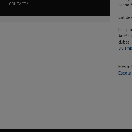
CONTACTA
tecnolò
Cal de
Les pri
Artific
dubte 
lluism
Més in
Escola