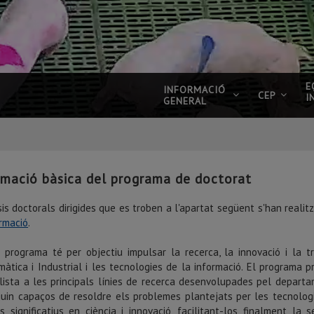
E
INFORMACIÓ
CEP
I
GENERAL
rmació bàsica del programa de doctorat
is doctorals dirigides que es troben a l'apartat següent s'han reali
ormació
.
 programa té per objectiu impulsar la recerca, la innovació i la t
màtica i Industrial i les tecnologies de la informació. El programa p
lista a les principals línies de recerca desenvolupades pel departa
guin capaços de resoldre els problemes plantejats per les tecnolog
s significatius en ciència i innovació, facilitant-los finalment la